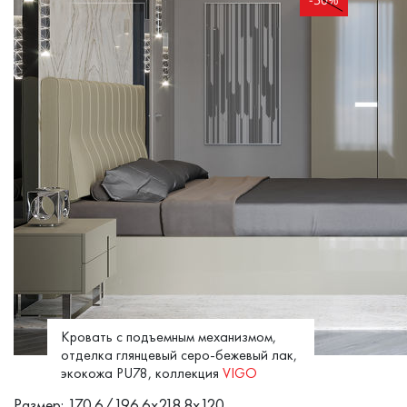
Кровать с подъемным механизмом,
отделка глянцевый серо-бежевый лак,
экокожа PU78, коллекция
VIGO
Размер: 170.6/196.6x218.8x120