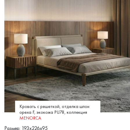
Кровать с решеткой, отделка шпон
ореха F, экокожа PU78, коллекция
MENORCA
Размер: 193x226x95