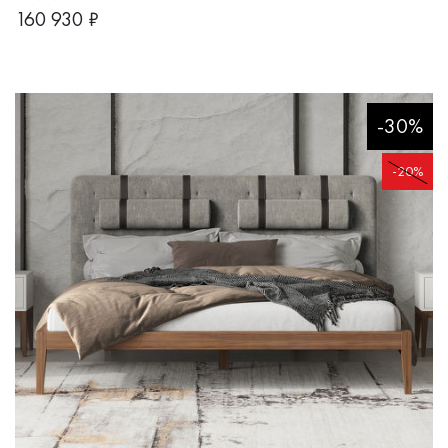
160 930
₽
-30%
-20%