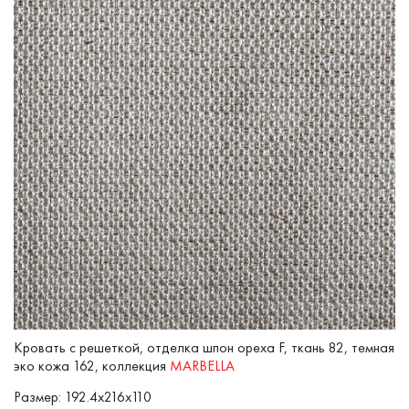
Кровать с решеткой, отделка шпон ореха F, ткань 82, темная
эко кожа 162, коллекция
MARBELLA
Размер: 192.4x216x110