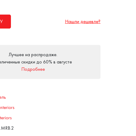
У
Нашли дешевле?
Лучшее на распродаже.
еличенные скидки до 60% в августе
Подробнее
ель
teriors
eriors
D.MRB.2