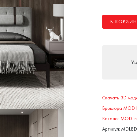
В КОРЗИН
Ув
Скачать 3D мод
Брошюра MOD In
Каталог MOD Int
Артикул: MDI.B