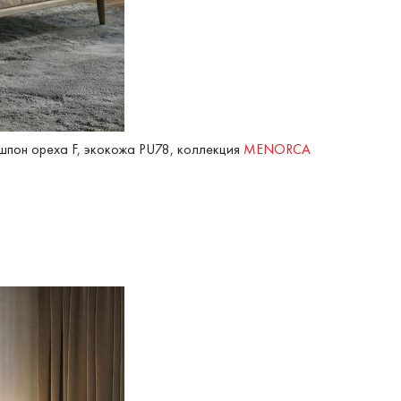
шпон ореха F, экокожа PU78, коллекция
MENORCA