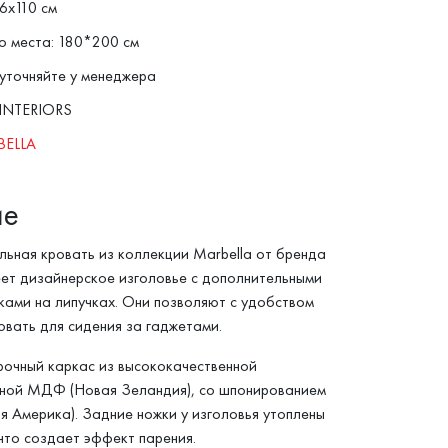
6x110 см
о места: 180*200 см
уточняйте у менеджера
INTERIORS
BELLA
ие
льная кровать из коллекции Marbella от бренда
меет дизайнерское изголовье с дополнительными
ами на липучках. Они позволяют с удобством
овать для сидения за гаджетами.
очный каркас из высококачественной
ной МДФ (Новая Зеландия), со шпонированием
я Америка). Задние ножки у изголовья утоплены
 что создает эффект парения.