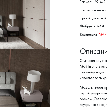
Размер: 192.4x21
Размер спальног
Сроки доставки 
Фабрика
: MOD 
Коллекция
:
MAR
Описан
Стильная двуспа
Mod Interiors и
съемными подушк
использовать кр
Модель имеет пр
сертифицирован
орехом (Северна
внутрь каркаса,