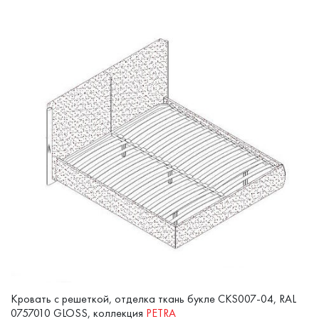
Кровать с решеткой, отделка ткань букле CKS007-04, RAL
0757010 GLOSS, коллекция
PETRA