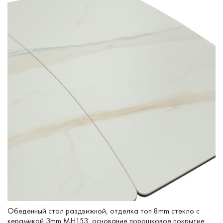
Обеденный стол раздвижной, отделка топ 8mm стекло с
керамикой 3mm MH153, основание порошковое покрытие