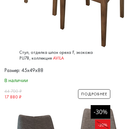
Стул, отделка шпон ореха F, экокожа
PU78, коллекция
AVILA
Размер: 45x49x88
В наличии
44 700
₽
ПОДРОБНЕЕ
17 880
₽
-30%
-20%