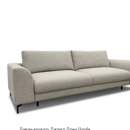
Диван-кровать Джангл Дрим (Jungle