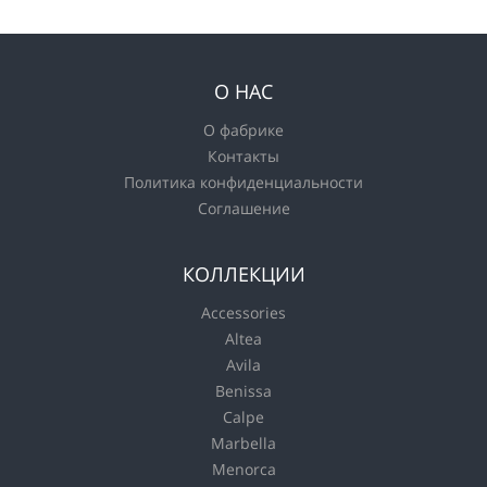
О НАС
О фабрике
Контакты
Политика конфиденциальности
Соглашение
КОЛЛЕКЦИИ
Accessories
Altea
Avila
Benissa
Calpe
Marbella
Menorca